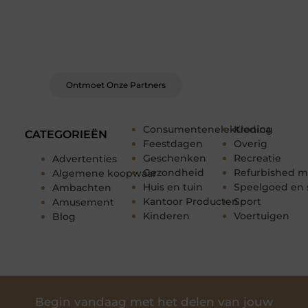
Bij ons krijg je meer dan alleen een plek om te
schrijven. Ontmoet andere schrijvers, ontvang
feedback, en laat je inspireren door de
verhalen van anderen.
Ontmoet Onze Partners
Consumentenelektronica
Kleding
CATEGORIEËN
Feestdagen
Overig
Geschenken
Recreatie
Advertenties
Gezondheid
Refurbished m
Algemene koopwaar
Huis en tuin
Speelgoed en 
Ambachten
Kantoor Producten
Sport
Amusement
Kinderen
Voertuigen
Blog
Begin vandaag met het delen van jouw