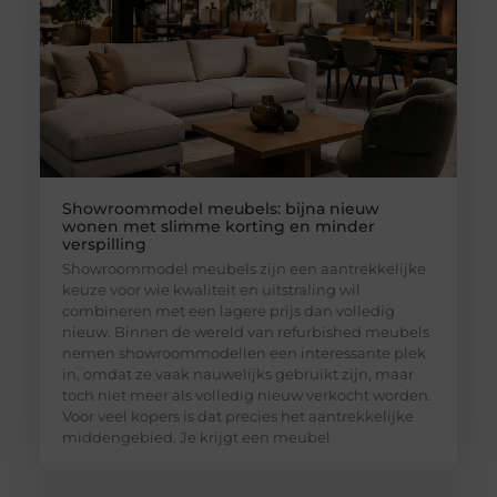
Showroommodel meubels: bijna nieuw
wonen met slimme korting en minder
verspilling
Showroommodel meubels zijn een aantrekkelijke
keuze voor wie kwaliteit en uitstraling wil
combineren met een lagere prijs dan volledig
nieuw. Binnen de wereld van refurbished meubels
nemen showroommodellen een interessante plek
in, omdat ze vaak nauwelijks gebruikt zijn, maar
toch niet meer als volledig nieuw verkocht worden.
Voor veel kopers is dat precies het aantrekkelijke
middengebied. Je krijgt een meubel