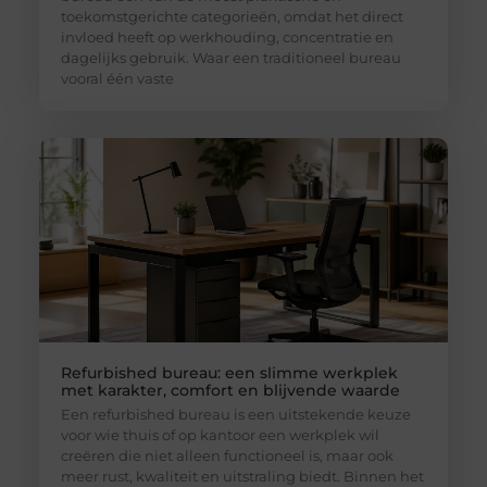
toekomstgerichte categorieën, omdat het direct
invloed heeft op werkhouding, concentratie en
dagelijks gebruik. Waar een traditioneel bureau
vooral één vaste
Refurbished bureau: een slimme werkplek
met karakter, comfort en blijvende waarde
Een refurbished bureau is een uitstekende keuze
voor wie thuis of op kantoor een werkplek wil
creëren die niet alleen functioneel is, maar ook
meer rust, kwaliteit en uitstraling biedt. Binnen het