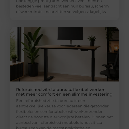
hoe lang je prettig kunt werken. Veel mensen
besteden veel aandacht aan hun bureau, scherm
of werkruimte, maar zitten vervolgens dagelijks
Refurbished zit-sta bureau: flexibel werken
met meer comfort en een slimme investering
Een refurbished zit-sta bureau is een
aantrekkelijke keuze voor iedereen die gezonder,
flexibeler en comfortabeler wil werken zonder
direct de hoogste nieuwprijs te betalen. Binnen het
aanbod van refurbished meubels is het zit-sta
bureau een van de meest praktische en