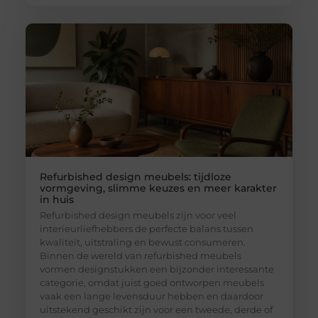
Refurbished design meubels: tijdloze
vormgeving, slimme keuzes en meer karakter
in huis
Refurbished design meubels zijn voor veel
interieurliefhebbers de perfecte balans tussen
kwaliteit, uitstraling en bewust consumeren.
Binnen de wereld van refurbished meubels
vormen designstukken een bijzonder interessante
categorie, omdat juist goed ontworpen meubels
vaak een lange levensduur hebben en daardoor
uitstekend geschikt zijn voor een tweede, derde of