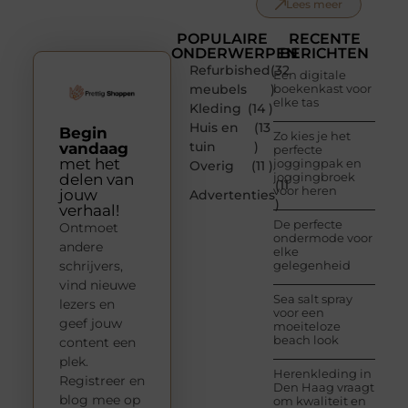
Lees meer
POPULAIRE
RECENTE
ONDERWERPEN
BERICHTEN
Refurbished
(32
Een digitale
meubels
)
boekenkast voor
elke tas
Kleding
(14 )
Huis en
(13
Begin
Zo kies je het
tuin
)
vandaag
perfecte
met het
joggingpak en
Overig
(11 )
joggingbroek
delen van
(11
voor heren
jouw
Advertenties
)
verhaal!
De perfecte
Ontmoet
ondermode voor
andere
elke
schrijvers,
gelegenheid
vind nieuwe
Sea salt spray
lezers en
voor een
geef jouw
moeiteloze
beach look
content een
plek.
Herenkleding in
Registreer en
Den Haag vraagt
blog mee op
om kwaliteit en