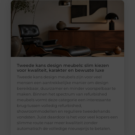
Tweede kans design meubels: slim kiezen
voor kwaliteit, karakter en bewuste luxe
Tweede kans design meubels zijn voor veel
mensen een aantrekkelijke manier om design
bereikbaar, duurzamer en minder voorspelbaar te
maken. Binnen het spectrum van refurbished
meubels vormt deze categorie een interessante
brug tussen volledig refurbished,
showroommodellen en reguliere tweedehands
vondsten. Juist daardoor is het voor veel kopers een
slimme route naar meer kwaliteit zonder
automatisch de volledige nieuwprijs te betalen.