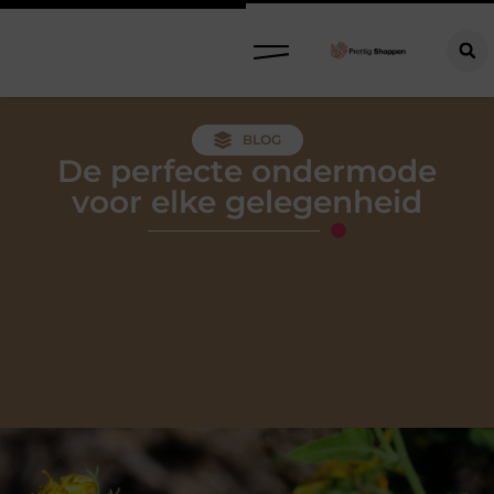
Refurbished meubels: stijlvol, circulair en slim kopen
BLOG
De perfecte ondermode
voor elke gelegenheid