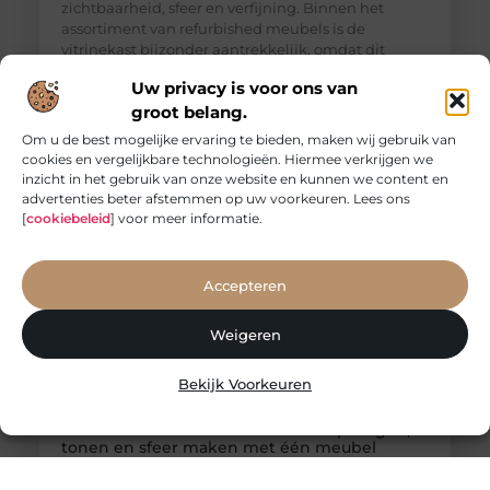
zichtbaarheid, sfeer en verfijning. Binnen het
assortiment van refurbished meubels is de
vitrinekast bijzonder aantrekkelijk, omdat dit
meubel niet alleen praktisch is, maar ook een sterk
Uw privacy is voor ons van
decoratief element vormt in woonkamer, eetkamer
groot belang.
of keuken. Een vitrinekast doet iets bijzonders in
een interieur. Waar een gesloten kast vooral
Om u de best mogelijke ervaring te bieden, maken wij gebruik van
cookies en vergelijkbare technologieën. Hiermee verkrijgen we
inzicht in het gebruik van onze website en kunnen we content en
advertenties beter afstemmen op uw voorkeuren. Lees ons
[
cookiebeleid
] voor meer informatie.
Accepteren
Weigeren
Bekijk Voorkeuren
Refurbished houten boekenkast: opbergen,
tonen en sfeer maken met één meubel
Een refurbished houten boekenkast is een ideale