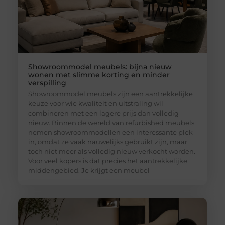
Showroommodel meubels: bijna nieuw
wonen met slimme korting en minder
verspilling
Showroommodel meubels zijn een aantrekkelijke
keuze voor wie kwaliteit en uitstraling wil
combineren met een lagere prijs dan volledig
nieuw. Binnen de wereld van refurbished meubels
nemen showroommodellen een interessante plek
in, omdat ze vaak nauwelijks gebruikt zijn, maar
toch niet meer als volledig nieuw verkocht worden.
Voor veel kopers is dat precies het aantrekkelijke
middengebied. Je krijgt een meubel