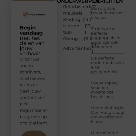
ONDERWERPEN
BERICHTEN
Refurbished
(32
Een digitale
meubels
)
boekenkast voor
elke tas
Kleding
(14 )
Huis en
(13
Begin
Zo kies je het
tuin
)
vandaag
perfecte
met het
joggingpak en
Overig
(11 )
joggingbroek
delen van
(11
voor heren
jouw
Advertenties
)
verhaal!
De perfecte
Ontmoet
ondermode voor
andere
elke
schrijvers,
gelegenheid
vind nieuwe
Sea salt spray
lezers en
voor een
geef jouw
moeiteloze
beach look
content een
plek.
Herenkleding in
Registreer en
Den Haag vraagt
blog mee op
om kwaliteit en
klasse
ons platform.
Herstoffeerde