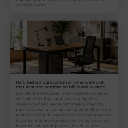
vooral één vaste
Refurbished bureau: een slimme werkplek
met karakter, comfort en blijvende waarde
Een refurbished bureau is een uitstekende keuze
voor wie thuis of op kantoor een werkplek wil
creëren die niet alleen functioneel is, maar ook
meer rust, kwaliteit en uitstraling biedt. Binnen het
aanbod van refurbished meubels is het bureau een
bijzonder interessante categorie, omdat het direct
invloed heeft op hoe je werkt, hoe de ruimte