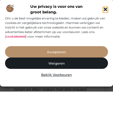
meubel niet alleen praktisch is, maar ook een sterk
Uw privacy is voor ons van
decoratief element vormt in woonkamer, eetkamer
groot belang.
of keuken. Een vitrinekast doet iets bijzonders in
een interieur. Waar een gesloten kast vooral
Om u de best mogelijke ervaring te bieden, maken wij gebruik van
cookies en vergelijkbare technologieën. Hiermee verkrijgen we
inzicht in het gebruik van onze website en kunnen we content en
advertenties beter afstemmen op uw voorkeuren. Lees ons
[
cookiebeleid
] voor meer informatie.
Accepteren
Weigeren
Bekijk Voorkeuren
Refurbished houten boekenkast: opbergen,
tonen en sfeer maken met één meubel
Een refurbished houten boekenkast is een ideale
keuze voor wie opbergruimte wil combineren met
een rustige, warme uitstraling. Binnen het brede
aanbod van refurbished meubels neemt de