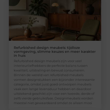
Refurbished design meubels: tijdloze
vormgeving, slimme keuzes en meer karakter
in huis
Refurbished design meubels zijn voor veel
interieurliefhebbers de perfecte balans tussen
kwaliteit, uitstraling en bewust consumeren.
Binnen de wereld van refurbished meubels
vormen designstukken een bijzonder interessante
categorie, omdat juist goed ontworpen meubels
vaak een lange levensduur hebben en daardoor
uitstekend geschikt zijn voor een tweede, derde of
zelfs vierde gebruiksfase. Designmeubels worden
meestal niet gewaardeerd omdat ze alleen mooi