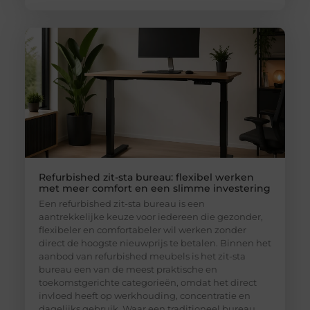
Refurbished zit-sta bureau: flexibel werken
met meer comfort en een slimme investering
Een refurbished zit-sta bureau is een
aantrekkelijke keuze voor iedereen die gezonder,
flexibeler en comfortabeler wil werken zonder
direct de hoogste nieuwprijs te betalen. Binnen het
aanbod van refurbished meubels is het zit-sta
bureau een van de meest praktische en
toekomstgerichte categorieën, omdat het direct
invloed heeft op werkhouding, concentratie en
dagelijks gebruik. Waar een traditioneel bureau