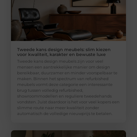
Tweede kans design meubels: slim kiezen
voor kwaliteit, karakter en bewuste luxe
Tweede kans design meubels zijn voor veel
mensen een aantrekkelijke manier om design
bereikbaar, duurzamer en minder voorspelbaar te
maken. Binnen het spectrum van refurbished
meubels vormt deze categorie een interessante
brug tussen volledig refurbished,
showroommodellen en reguliere tweedehands
vondsten. Juist daardoor is het voor veel kopers een
slimme route naar meer kwaliteit zonder
automatisch de volledige nieuwprijs te betalen.