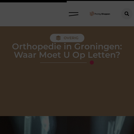
Refurbished meubels: stijlvol, circulair en slim kopen
OVERIG
Orthopedie in Groningen:
Waar Moet U Op Letten?