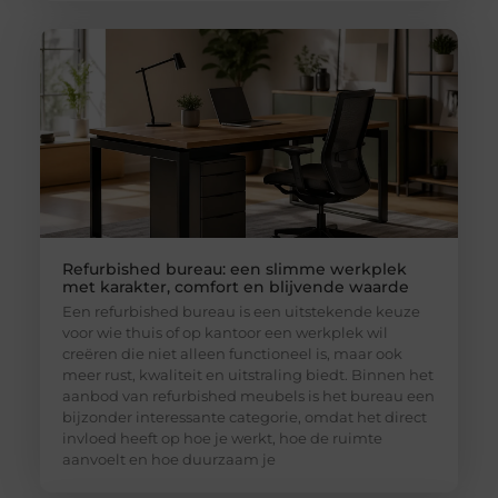
Refurbished bureau: een slimme werkplek
met karakter, comfort en blijvende waarde
Een refurbished bureau is een uitstekende keuze
voor wie thuis of op kantoor een werkplek wil
creëren die niet alleen functioneel is, maar ook
meer rust, kwaliteit en uitstraling biedt. Binnen het
aanbod van refurbished meubels is het bureau een
bijzonder interessante categorie, omdat het direct
invloed heeft op hoe je werkt, hoe de ruimte
aanvoelt en hoe duurzaam je