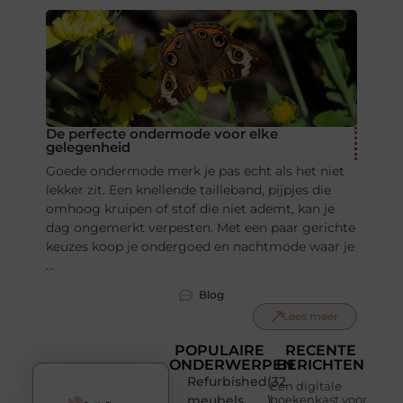
De perfecte ondermode voor elke
gelegenheid
Goede ondermode merk je pas echt als het niet
lekker zit. Een knellende tailleband, pijpjes die
omhoog kruipen of stof die niet ademt, kan je
dag ongemerkt verpesten. Met een paar gerichte
keuzes koop je ondergoed en nachtmode waar je
...
Blog
Lees meer
POPULAIRE
RECENTE
ONDERWERPEN
BERICHTEN
Refurbished
(32
Een digitale
meubels
)
boekenkast voor