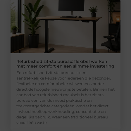
Refurbished zit-sta bureau: flexibel werken
met meer comfort en een slimme investering
Een refurbished zit-sta bureau is een
aantrekkelijke keuze voor iedereen die gezonder,
flexibeler en comfortabeler wil werken zonder
direct de hoogste nieuwprijs te betalen. Binnen het
aanbod van refurbished meubels is het zit-sta
bureau een van de meest praktische en
toekomstgerichte categorieën, omdat het direct
invloed heeft op werkhouding, concentratie en
dagelijks gebruik. Waar een traditioneel bureau
vooral één vaste