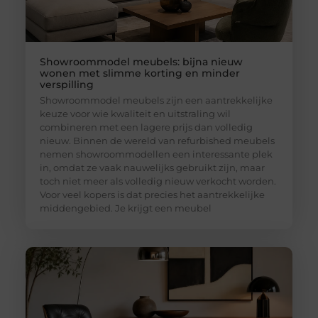
Showroommodel meubels: bijna nieuw
wonen met slimme korting en minder
verspilling
Showroommodel meubels zijn een aantrekkelijke
keuze voor wie kwaliteit en uitstraling wil
combineren met een lagere prijs dan volledig
nieuw. Binnen de wereld van refurbished meubels
nemen showroommodellen een interessante plek
in, omdat ze vaak nauwelijks gebruikt zijn, maar
toch niet meer als volledig nieuw verkocht worden.
Voor veel kopers is dat precies het aantrekkelijke
middengebied. Je krijgt een meubel