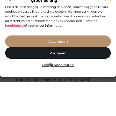
groot belang.
of keuken. Een vitrinekast doet iets bijzonders in
een interieur. Waar een gesloten kast vooral
Om u de best mogelijke ervaring te bieden, maken wij gebruik van
cookies en vergelijkbare technologieën. Hiermee verkrijgen we
inzicht in het gebruik van onze website en kunnen we content en
advertenties beter afstemmen op uw voorkeuren. Lees ons
[
cookiebeleid
] voor meer informatie.
Accepteren
Weigeren
Bekijk Voorkeuren
Refurbished houten boekenkast: opbergen,
tonen en sfeer maken met één meubel
Een refurbished houten boekenkast is een ideale
keuze voor wie opbergruimte wil combineren met
een rustige, warme uitstraling. Binnen het brede
aanbod van refurbished meubels neemt de
boekenkast een bijzondere plaats in, omdat dit
meubel niet alleen functioneel is, maar ook veel
zegt over hoe een ruimte wordt gebruikt en