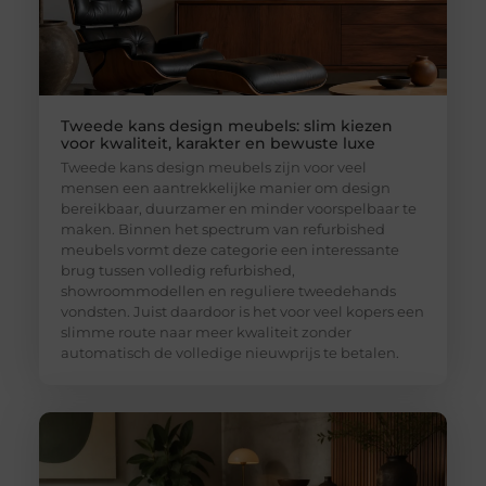
Tweede kans design meubels: slim kiezen
voor kwaliteit, karakter en bewuste luxe
Tweede kans design meubels zijn voor veel
mensen een aantrekkelijke manier om design
bereikbaar, duurzamer en minder voorspelbaar te
maken. Binnen het spectrum van refurbished
meubels vormt deze categorie een interessante
brug tussen volledig refurbished,
showroommodellen en reguliere tweedehands
vondsten. Juist daardoor is het voor veel kopers een
slimme route naar meer kwaliteit zonder
automatisch de volledige nieuwprijs te betalen.