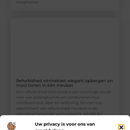
slaapkamer
Refurbished vitrinekast: elegant opbergen en
mooi tonen in één meubel
Een refurbished vitrinekast is een prachtige keuze
voor wie opbergruimte wil combineren met
zichtbaarheid, sfeer en verfijning. Binnen het
assortiment van refurbished meubels is de
vitrinekast bijzonder aantrekkelijk, omdat dit
meubel niet alleen praktisch is, maar ook een sterk
Uw privacy is voor ons van
decoratief element vormt in woonkamer, eetkamer