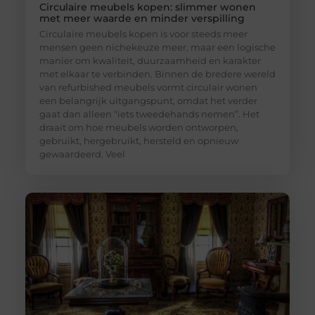
Circulaire meubels kopen: slimmer wonen
met meer waarde en minder verspilling
Circulaire meubels kopen is voor steeds meer
mensen geen nichekeuze meer, maar een logische
manier om kwaliteit, duurzaamheid en karakter
met elkaar te verbinden. Binnen de bredere wereld
van refurbished meubels vormt circulair wonen
een belangrijk uitgangspunt, omdat het verder
gaat dan alleen “iets tweedehands nemen”. Het
draait om hoe meubels worden ontworpen,
gebruikt, hergebruikt, hersteld en opnieuw
gewaardeerd. Veel