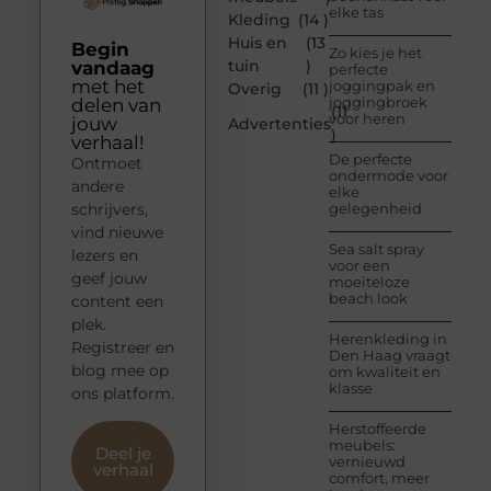
elke tas
Kleding
(14 )
Huis en
(13
Begin
Zo kies je het
tuin
)
vandaag
perfecte
met het
joggingpak en
Overig
(11 )
joggingbroek
delen van
(11
voor heren
jouw
Advertenties
)
verhaal!
De perfecte
Ontmoet
ondermode voor
andere
elke
schrijvers,
gelegenheid
vind nieuwe
Sea salt spray
lezers en
voor een
geef jouw
moeiteloze
beach look
content een
plek.
Herenkleding in
Registreer en
Den Haag vraagt
blog mee op
om kwaliteit en
klasse
ons platform.
Herstoffeerde
meubels:
Deel je
vernieuwd
verhaal
comfort, meer