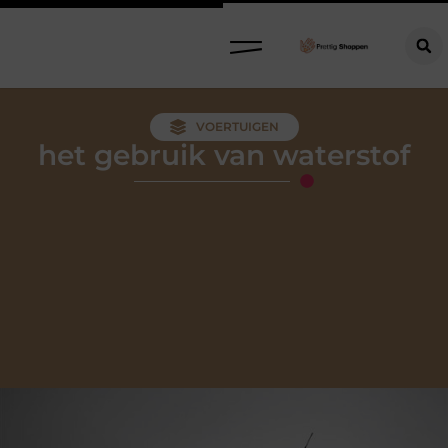
Refurbished meubels: stijlvol, circulair en slim kopen
VOERTUIGEN
het gebruik van waterstof