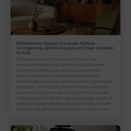
Refurbished design meubels: tijdloze
vormgeving, slimme keuzes en meer karakter
in huis
Refurbished design meubels zijn voor veel
interieurliefhebbers de perfecte balans tussen
kwaliteit, uitstraling en bewust consumeren.
Binnen de wereld van refurbished meubels
vormen designstukken een bijzonder interessante
categorie, omdat juist goed ontworpen meubels
vaak een lange levensduur hebben en daardoor
uitstekend geschikt zijn voor een tweede, derde of
zelfs vierde gebruiksfase. Designmeubels worden
meestal niet gewaardeerd omdat ze alleen mooi