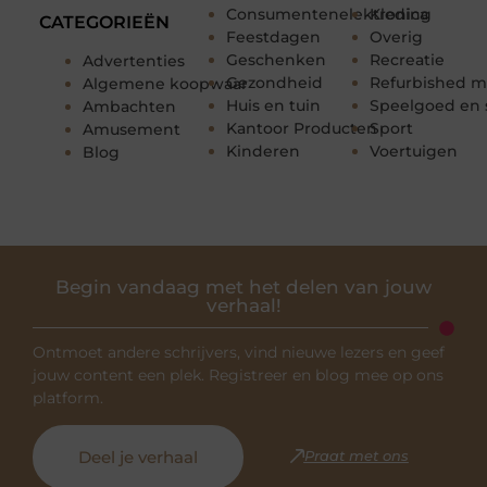
Consumentenelektronica
Kleding
CATEGORIEËN
Feestdagen
Overig
Geschenken
Recreatie
Advertenties
Gezondheid
Refurbished m
Algemene koopwaar
Huis en tuin
Speelgoed en 
Ambachten
Kantoor Producten
Sport
Amusement
Kinderen
Voertuigen
Blog
Begin vandaag met het delen van jouw
verhaal!
Ontmoet andere schrijvers, vind nieuwe lezers en geef
jouw content een plek. Registreer en blog mee op ons
platform.
Deel je verhaal
Praat met ons