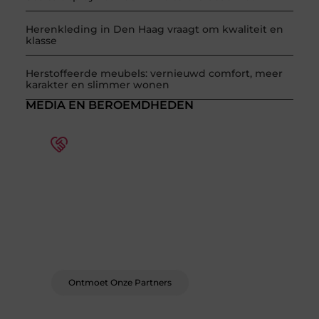
Herenkleding in Den Haag vraagt om kwaliteit en
klasse
Herstoffeerde meubels: vernieuwd comfort, meer
karakter en slimmer wonen
MEDIA EN BEROEMDHEDEN
Word deel van een actieve
blogcommunity
Bij ons krijg je meer dan alleen een plek om te
schrijven. Ontmoet andere schrijvers, ontvang
feedback, en laat je inspireren door de
verhalen van anderen.
Ontmoet Onze Partners