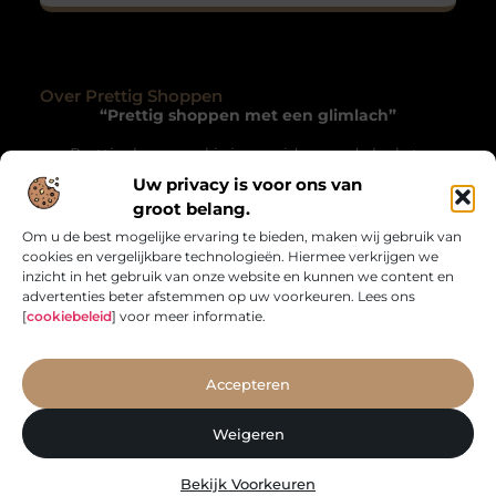
Over Prettig Shoppen
“Prettig shoppen met een glimlach”
Prettigshoppen.nl is jouw gids naar de leukste
winkels, originele cadeaus en verborgen pareltjes.
Uw privacy is voor ons van
Een inspirerende blog vol tips, trends en verhalen die
groot belang.
winkelen bijzonder maken – online én offline.
Om u de best mogelijke ervaring te bieden, maken wij gebruik van
cookies en vergelijkbare technologieën. Hiermee verkrijgen we
Onze informatie
inzicht in het gebruik van onze website en kunnen we content en
advertenties beter afstemmen op uw voorkeuren. Lees ons
SEO Backlinks Kopen: Hoe je je Website Autoriteit Versterkt en Meer Verkeer Krijgt
Geld Online Verdienen: Hoe Jij Vandaag Nog aan de Slag Kunt
[
cookiebeleid
] voor meer informatie.
Bericht categorie
Accepteren
Weigeren
Bekijk Voorkeuren
Website index
Cookiebeleid (EU)