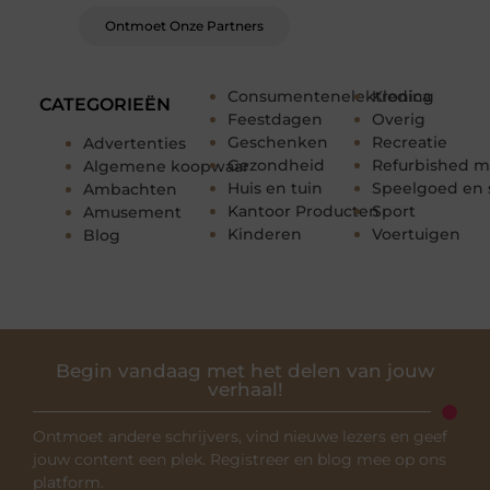
Ontmoet Onze Partners
Consumentenelektronica
Kleding
CATEGORIEËN
Feestdagen
Overig
Geschenken
Recreatie
Advertenties
Gezondheid
Refurbished m
Algemene koopwaar
Huis en tuin
Speelgoed en 
Ambachten
Kantoor Producten
Sport
Amusement
Kinderen
Voertuigen
Blog
Begin vandaag met het delen van jouw
verhaal!
Ontmoet andere schrijvers, vind nieuwe lezers en geef
jouw content een plek. Registreer en blog mee op ons
platform.