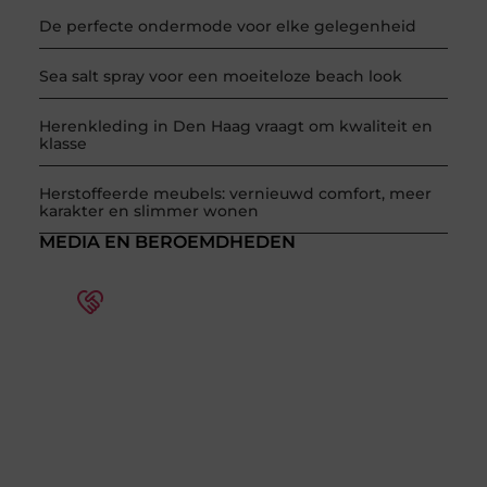
De perfecte ondermode voor elke gelegenheid
Sea salt spray voor een moeiteloze beach look
Herenkleding in Den Haag vraagt om kwaliteit en
klasse
Herstoffeerde meubels: vernieuwd comfort, meer
karakter en slimmer wonen
MEDIA EN BEROEMDHEDEN
Word deel van een actieve
blogcommunity
Bij ons krijg je meer dan alleen een plek om te
schrijven. Ontmoet andere schrijvers, ontvang
feedback, en laat je inspireren door de
verhalen van anderen.