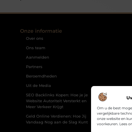
Onze informatie
Over ons
Ons team
Aanmelden
Partners
Beroemdheden
Uit de Media
SEO Backlinks Kopen: Hoe je je
Uw
Website Autoriteit Versterkt en
Meer Verkeer Krijgt
Om u de best mogeli
vergelijkbare techn
Geld Online Verdienen: Hoe Jij
onze website en ku
Vandaag Nog aan de Slag Kunt
voorkeuren. Lees on