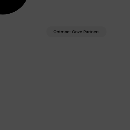
plek om te schrijven. Ontmoet andere
schrijvers, ontvang feedback, en laat je
inspireren door de verhalen van
anderen.
Ontmoet Onze Partners