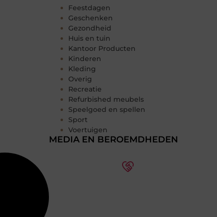
Feestdagen
Geschenken
Gezondheid
Huis en tuin
Kantoor Producten
Kinderen
Kleding
Overig
Recreatie
Refurbished meubels
Speelgoed en spellen
Sport
Voertuigen
MEDIA EN BEROEMDHEDEN
Word deel van een actieve
blogcommunity
Bij ons krijg je meer dan alleen een