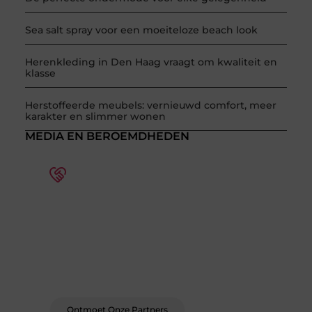
Sea salt spray voor een moeiteloze beach look
Herenkleding in Den Haag vraagt om kwaliteit en
klasse
Herstoffeerde meubels: vernieuwd comfort, meer
karakter en slimmer wonen
MEDIA EN BEROEMDHEDEN
Word deel van een actieve
blogcommunity
Bij ons krijg je meer dan alleen een plek om te
schrijven. Ontmoet andere schrijvers, ontvang
feedback, en laat je inspireren door de
verhalen van anderen.
Ontmoet Onze Partners