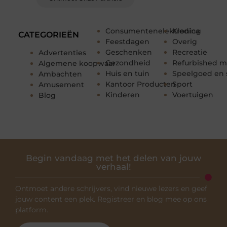
Consumentenelektronica
Kleding
CATEGORIEËN
Feestdagen
Overig
Geschenken
Recreatie
Advertenties
Gezondheid
Refurbished m
Algemene koopwaar
Huis en tuin
Speelgoed en 
Ambachten
Kantoor Producten
Sport
Amusement
Kinderen
Voertuigen
Blog
Begin vandaag met het delen van jouw
verhaal!
Ontmoet andere schrijvers, vind nieuwe lezers en geef
jouw content een plek. Registreer en blog mee op ons
platform.