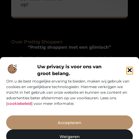
op!
Over Prettig Shoppen
“Prettig shoppen met een glimlach”
Prettigshoppen.nl is jouw gids naar de leukste
winkels, originele cadeaus en verborgen pareltjes.
Uw privacy is voor ons van
Een inspirerende blog vol tips, trends en verhalen die
groot belang.
winkelen bijzonder maken – online én offline.
Om u de best mogelijke ervaring te bieden, maken wij gebruik van
cookies en vergelijkbare technologieën. Hiermee verkrijgen we
Onze informatie
inzicht in het gebruik van onze website en kunnen we content en
advertenties beter afstemmen op uw voorkeuren. Lees ons
SEO Backlinks Kopen: Hoe je je Website Autoriteit Versterkt en Meer Verkeer Krijgt
Geld Online Verdienen: Hoe Jij Vandaag Nog aan de Slag Kunt
[
cookiebeleid
] voor meer informatie.
Bericht categorie
Accepteren
Weigeren