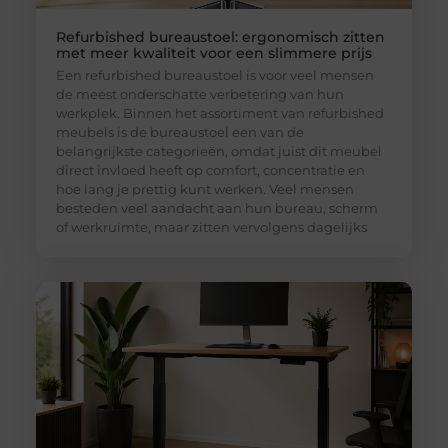
Refurbished bureaustoel: ergonomisch zitten
met meer kwaliteit voor een slimmere prijs
Een refurbished bureaustoel is voor veel mensen
de meest onderschatte verbetering van hun
werkplek. Binnen het assortiment van refurbished
meubels is de bureaustoel een van de
belangrijkste categorieën, omdat juist dit meubel
direct invloed heeft op comfort, concentratie en
hoe lang je prettig kunt werken. Veel mensen
besteden veel aandacht aan hun bureau, scherm
of werkruimte, maar zitten vervolgens dagelijks