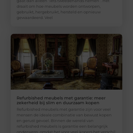
gaat dan alleen “iets tweedehands nemen”. Het
draait om hoe meubels worden ontworpen,
gebruikt, hergebruikt, hersteld en opnieuw
gewaardeerd. Veel
Refurbished meubels met garantie: meer
zekerheid bij slim en duurzaam kopen
Refurbished meubels met garantie zijn voor veel
mensen de ideale combinatie van bewust kopen
en gerust gevoel. Binnen de wereld van
refurbished meubels is garantie een belangrijk
onderwerp, omdat het voor veel kopers het verschil