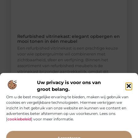
Refurbished vitrinekast: elegant opbergen en
mooi tonen in één meubel
Een refurbished vitrinekast is een prachtige keuze
voor wie opbergruimte wil combineren met
zichtbaarheid, sfeer en verfijning. Binnen het
assortiment van refurbished meubels is de
vitrinekast bijzonder aantrekkelijk, omdat dit
meubel niet alleen praktisch is, maar ook een sterk
Uw privacy is voor ons van
decoratief element vormt in woonkamer, eetkamer
groot belang.
of keuken. Een vitrinekast doet iets bijzonders in
een interieur. Waar een gesloten kast vooral
Om u de best mogelijke ervaring te bieden, maken wij gebruik van
cookies en vergelijkbare technologieën. Hiermee verkrijgen we
inzicht in het gebruik van onze website en kunnen we content en
advertenties beter afstemmen op uw voorkeuren. Lees ons
[
cookiebeleid
] voor meer informatie.
Accepteren