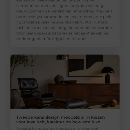
keuze voor wie kwaliteit en uitstraling wil
combineren met een lagere prijs dan volledig
nieuw. Binnen de wereld van refurbished meubels
nemen showroommodellen een interessante plek
in, omdat ze vaak nauwelijks gebruikt zijn, maar
toch niet meer als volledig nieuw verkocht worden.
Voor veel kopers is dat precies het aantrekkelijke
middengebied. Je krijgt een meubel
Tweede kans design meubels: slim kiezen
voor kwaliteit, karakter en bewuste luxe
Tweede kans design meubels zijn voor veel