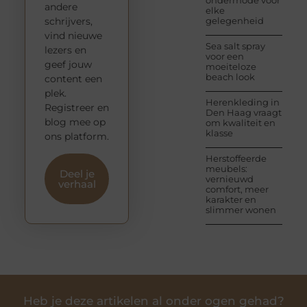
ondermode voor
andere
elke
schrijvers,
gelegenheid
vind nieuwe
Sea salt spray
lezers en
voor een
geef jouw
moeiteloze
beach look
content een
plek.
Herenkleding in
Registreer en
Den Haag vraagt
blog mee op
om kwaliteit en
klasse
ons platform.
Herstoffeerde
meubels:
Deel je
vernieuwd
verhaal
comfort, meer
karakter en
slimmer wonen
Heb je deze artikelen al onder ogen gehad?