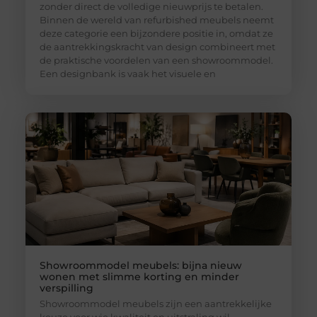
zonder direct de volledige nieuwprijs te betalen.
Binnen de wereld van refurbished meubels neemt
deze categorie een bijzondere positie in, omdat ze
de aantrekkingskracht van design combineert met
de praktische voordelen van een showroommodel.
Een designbank is vaak het visuele en
Showroommodel meubels: bijna nieuw
wonen met slimme korting en minder
verspilling
Showroommodel meubels zijn een aantrekkelijke