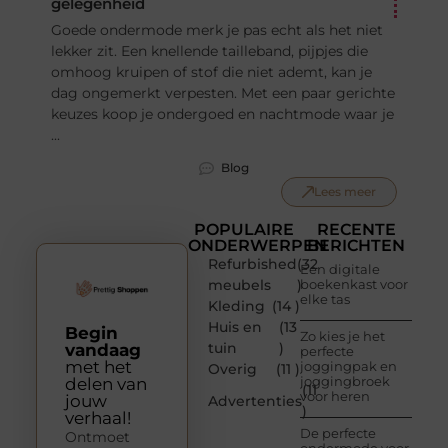
gelegenheid
Goede ondermode merk je pas echt als het niet
lekker zit. Een knellende tailleband, pijpjes die
omhoog kruipen of stof die niet ademt, kan je
dag ongemerkt verpesten. Met een paar gerichte
keuzes koop je ondergoed en nachtmode waar je
...
Blog
Lees meer
POPULAIRE
RECENTE
ONDERWERPEN
BERICHTEN
Refurbished
(32
Een digitale
meubels
)
boekenkast voor
elke tas
Kleding
(14 )
Huis en
(13
Begin
Zo kies je het
tuin
)
vandaag
perfecte
met het
joggingpak en
Overig
(11 )
joggingbroek
delen van
(11
voor heren
jouw
Advertenties
)
verhaal!
De perfecte
Ontmoet