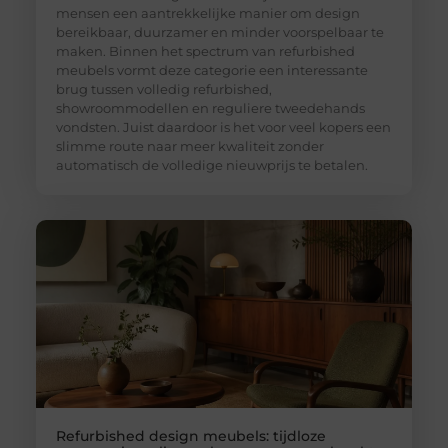
mensen een aantrekkelijke manier om design
bereikbaar, duurzamer en minder voorspelbaar te
maken. Binnen het spectrum van refurbished
meubels vormt deze categorie een interessante
brug tussen volledig refurbished,
showroommodellen en reguliere tweedehands
vondsten. Juist daardoor is het voor veel kopers een
slimme route naar meer kwaliteit zonder
automatisch de volledige nieuwprijs te betalen.
Refurbished design meubels: tijdloze