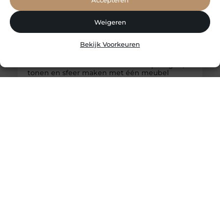
Weigeren
Bekijk Voorkeuren
Refurbished houten boekenkast: opbergen,
tonen en sfeer maken met één meubel
Een refurbished houten boekenkast is een ideale
keuze voor wie opbergruimte wil combineren met
een rustige, warme uitstraling. Binnen het brede
aanbod van refurbished meubels neemt de
boekenkast een bijzondere plaats in, omdat dit
meubel niet alleen functioneel is, maar ook veel
zegt over hoe een ruimte wordt gebruikt en
beleefd. Een boekenkast gaat namelijk verder dan
alleen boeken opbergen.