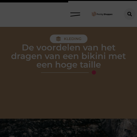
Refurbished meubels: stijlvol, circulair en slim kopen
KLEDING
De voordelen van het
dragen van een bikini met
een hoge taille