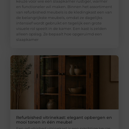
keuze voor wie een slaapkamer rustiger, warmer
en functioneler wil maken. Binnen het assortiment
van refurbished meubels is de kledingkast een van
de belangrijkste meubels, omdat ze dagelijks
intensief wordt gebruikt en tegelijk een grote
visuele rol speelt in de kamer. Een kast is zelden
alleen opslag. Ze bepaalt hoe opgeruimd een
slaapkamer
Refurbished vitrinekast: elegant opbergen en
mooi tonen in één meubel
Een refurbished vitrinekast is een prachtige keuze