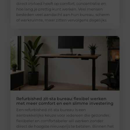
direct invloed heeft op comfort, concentratie en
hoe lang je prettig kunt werken. Veel mensen
besteden veel aandacht aan hun bureau, scherm
of werkruimte, maar zitten vervolgens dagelijks
Refurbished zit-sta bureau: flexibel werken
met meer comfort en een slimme investering
Een refurbished zit-sta bureau is een
aantrekkelijke keuze voor iedereen die gezonder,
flexibeler en comfortabeler wil werken zonder
direct de hoogste nieuwprijs te betalen. Binnen het