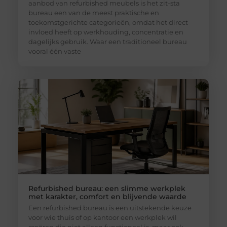
aanbod van refurbished meubels is het zit-sta
bureau een van de meest praktische en
toekomstgerichte categorieën, omdat het direct
invloed heeft op werkhouding, concentratie en
dagelijks gebruik. Waar een traditioneel bureau
vooral één vaste
Refurbished bureau: een slimme werkplek
met karakter, comfort en blijvende waarde
Een refurbished bureau is een uitstekende keuze
voor wie thuis of op kantoor een werkplek wil
creëren die niet alleen functioneel is, maar ook