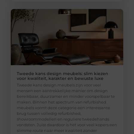
Tweede kans design meubels: slim kiezen
voor kwaliteit, karakter en bewuste luxe
Tweede kans design meubels zijn voor veel
mensen een aantrekkelijke manier om design
bereikbaar, duurzamer en minder voorspelbaar te
maken. Binnen het spectrum van refurbished
meubels vormt deze categorie een interessante
brug tussen volledig refurbished,
showroommodellen en reguliere tweedehands
vondsten. Juist daardoor is het voor veel kopers een
slimme route naar meer kwaliteit zonder