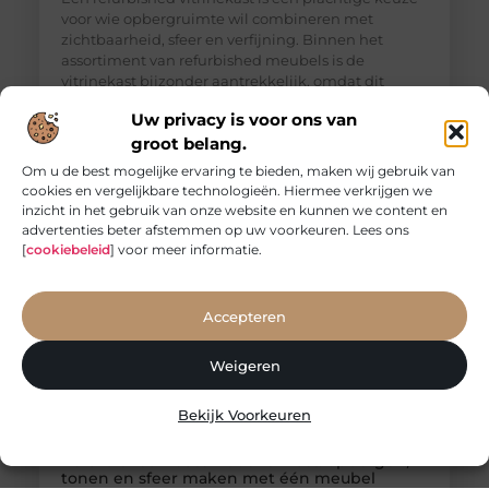
voor wie opbergruimte wil combineren met
zichtbaarheid, sfeer en verfijning. Binnen het
assortiment van refurbished meubels is de
vitrinekast bijzonder aantrekkelijk, omdat dit
meubel niet alleen praktisch is, maar ook een sterk
Uw privacy is voor ons van
decoratief element vormt in woonkamer, eetkamer
groot belang.
of keuken. Een vitrinekast doet iets bijzonders in
een interieur. Waar een gesloten kast vooral
Om u de best mogelijke ervaring te bieden, maken wij gebruik van
cookies en vergelijkbare technologieën. Hiermee verkrijgen we
inzicht in het gebruik van onze website en kunnen we content en
advertenties beter afstemmen op uw voorkeuren. Lees ons
[
cookiebeleid
] voor meer informatie.
Accepteren
Weigeren
Bekijk Voorkeuren
Refurbished houten boekenkast: opbergen,
tonen en sfeer maken met één meubel