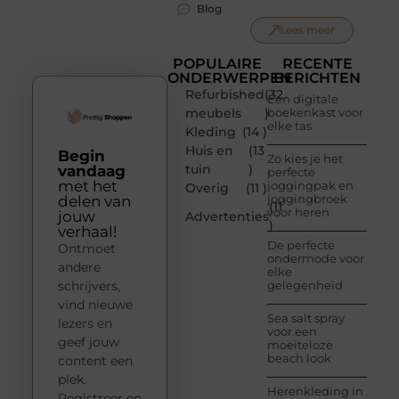
Blog
Lees meer
POPULAIRE
RECENTE
ONDERWERPEN
BERICHTEN
Refurbished
(32
Een digitale
meubels
)
boekenkast voor
elke tas
Kleding
(14 )
Huis en
(13
Begin
Zo kies je het
tuin
)
vandaag
perfecte
met het
joggingpak en
Overig
(11 )
joggingbroek
delen van
(11
voor heren
jouw
Advertenties
)
verhaal!
De perfecte
Ontmoet
ondermode voor
andere
elke
schrijvers,
gelegenheid
vind nieuwe
Sea salt spray
lezers en
voor een
geef jouw
moeiteloze
beach look
content een
plek.
Herenkleding in
Registreer en