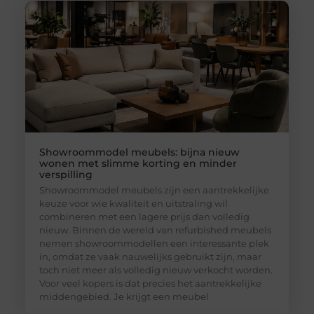
Showroommodel meubels: bijna nieuw
wonen met slimme korting en minder
verspilling
Showroommodel meubels zijn een aantrekkelijke
keuze voor wie kwaliteit en uitstraling wil
combineren met een lagere prijs dan volledig
nieuw. Binnen de wereld van refurbished meubels
nemen showroommodellen een interessante plek
in, omdat ze vaak nauwelijks gebruikt zijn, maar
toch niet meer als volledig nieuw verkocht worden.
Voor veel kopers is dat precies het aantrekkelijke
middengebied. Je krijgt een meubel