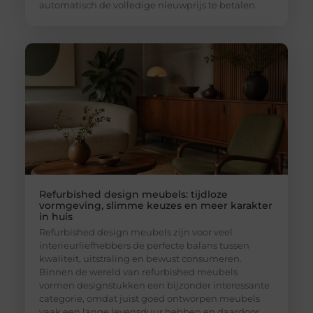
automatisch de volledige nieuwprijs te betalen.
Refurbished design meubels: tijdloze
vormgeving, slimme keuzes en meer karakter
in huis
Refurbished design meubels zijn voor veel
interieurliefhebbers de perfecte balans tussen
kwaliteit, uitstraling en bewust consumeren.
Binnen de wereld van refurbished meubels
vormen designstukken een bijzonder interessante
categorie, omdat juist goed ontworpen meubels
vaak een lange levensduur hebben en daardoor