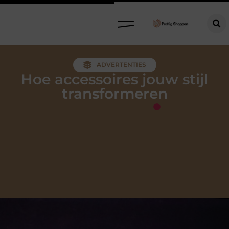
Refurbished meubels: stijlvol, circulair en slim kopen
ADVERTENTIES
Hoe accessoires jouw stijl
transformeren