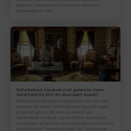
gebruikt, hergebruikt, hersteld en opnieuw
gewaardeerd. Veel
Refurbished meubels met garantie: meer
zekerheid bij slim en duurzaam kopen
Refurbished meubels met garantie zijn voor veel
mensen de ideale combinatie van bewust kopen
en gerust gevoel. Binnen de wereld van
refurbished meubels is garantie een belangrijk
onderwerp, omdat het voor veel kopers het verschil
maakt tussen “interessant idee” en “vertrouwde