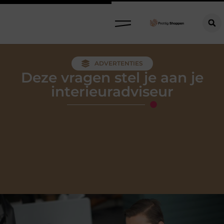
Refurbished meubels: stijlvol, circulair en slim kopen
ADVERTENTIES
Deze vragen stel je aan je
interieuradviseur