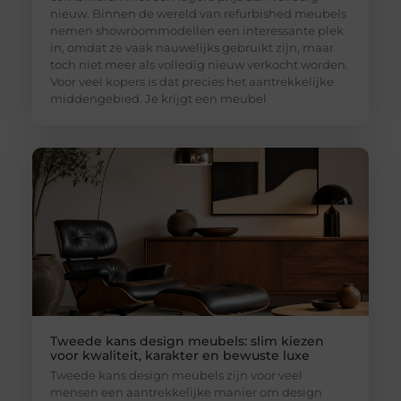
nieuw. Binnen de wereld van refurbished meubels
nemen showroommodellen een interessante plek
in, omdat ze vaak nauwelijks gebruikt zijn, maar
toch niet meer als volledig nieuw verkocht worden.
Voor veel kopers is dat precies het aantrekkelijke
middengebied. Je krijgt een meubel
Tweede kans design meubels: slim kiezen
voor kwaliteit, karakter en bewuste luxe
Tweede kans design meubels zijn voor veel
mensen een aantrekkelijke manier om design