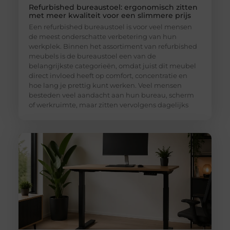
Refurbished bureaustoel: ergonomisch zitten
met meer kwaliteit voor een slimmere prijs
Een refurbished bureaustoel is voor veel mensen
de meest onderschatte verbetering van hun
werkplek. Binnen het assortiment van refurbished
meubels is de bureaustoel een van de
belangrijkste categorieën, omdat juist dit meubel
direct invloed heeft op comfort, concentratie en
hoe lang je prettig kunt werken. Veel mensen
besteden veel aandacht aan hun bureau, scherm
of werkruimte, maar zitten vervolgens dagelijks