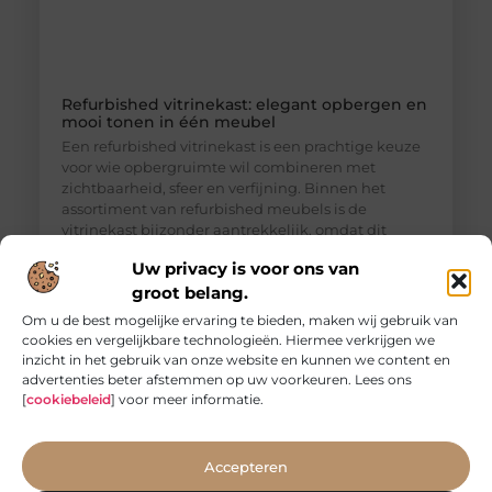
Refurbished vitrinekast: elegant opbergen en
mooi tonen in één meubel
Een refurbished vitrinekast is een prachtige keuze
voor wie opbergruimte wil combineren met
zichtbaarheid, sfeer en verfijning. Binnen het
assortiment van refurbished meubels is de
vitrinekast bijzonder aantrekkelijk, omdat dit
meubel niet alleen praktisch is, maar ook een sterk
Uw privacy is voor ons van
decoratief element vormt in woonkamer, eetkamer
groot belang.
of keuken. Een vitrinekast doet iets bijzonders in
een interieur. Waar een gesloten kast vooral
Om u de best mogelijke ervaring te bieden, maken wij gebruik van
cookies en vergelijkbare technologieën. Hiermee verkrijgen we
inzicht in het gebruik van onze website en kunnen we content en
advertenties beter afstemmen op uw voorkeuren. Lees ons
[
cookiebeleid
] voor meer informatie.
Accepteren