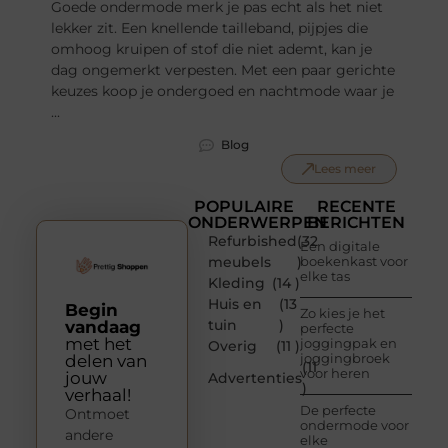
Goede ondermode merk je pas echt als het niet
lekker zit. Een knellende tailleband, pijpjes die
omhoog kruipen of stof die niet ademt, kan je
dag ongemerkt verpesten. Met een paar gerichte
keuzes koop je ondergoed en nachtmode waar je
...
Blog
Lees meer
POPULAIRE
RECENTE
ONDERWERPEN
BERICHTEN
Refurbished
(32
Een digitale
meubels
)
boekenkast voor
elke tas
Kleding
(14 )
Huis en
(13
Begin
Zo kies je het
tuin
)
vandaag
perfecte
met het
joggingpak en
Overig
(11 )
joggingbroek
delen van
(11
voor heren
jouw
Advertenties
)
verhaal!
De perfecte
Ontmoet
ondermode voor
andere
elke