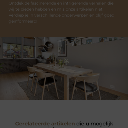
Ontdek de fascinerende en intrigerende verhalen die
wij te bieden hebben en mis onze artikelen niet.
Verdiep je in verschillende onderwerpen en blijf goed
geïnformeerd!
Gerelateerde artikelen
die u mogelijk