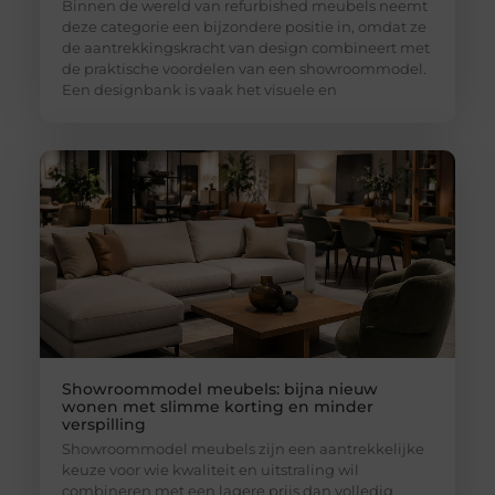
Binnen de wereld van refurbished meubels neemt
deze categorie een bijzondere positie in, omdat ze
de aantrekkingskracht van design combineert met
de praktische voordelen van een showroommodel.
Een designbank is vaak het visuele en
Showroommodel meubels: bijna nieuw
wonen met slimme korting en minder
verspilling
Showroommodel meubels zijn een aantrekkelijke
keuze voor wie kwaliteit en uitstraling wil
combineren met een lagere prijs dan volledig