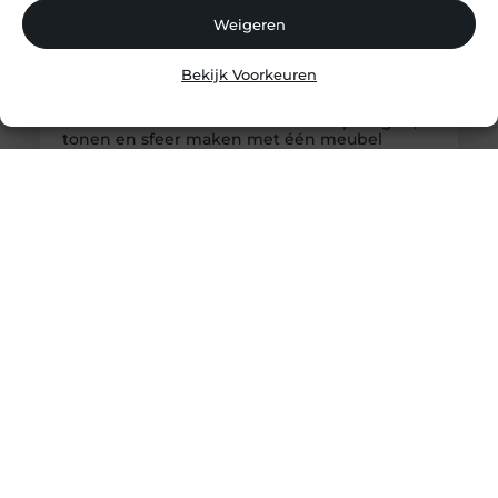
Weigeren
Bekijk Voorkeuren
Refurbished houten boekenkast: opbergen,
tonen en sfeer maken met één meubel
Een refurbished houten boekenkast is een ideale
keuze voor wie opbergruimte wil combineren met
een rustige, warme uitstraling. Binnen het brede
aanbod van refurbished meubels neemt de
boekenkast een bijzondere plaats in, omdat dit
meubel niet alleen functioneel is, maar ook veel
zegt over hoe een ruimte wordt gebruikt en
beleefd. Een boekenkast gaat namelijk verder dan
alleen boeken opbergen.