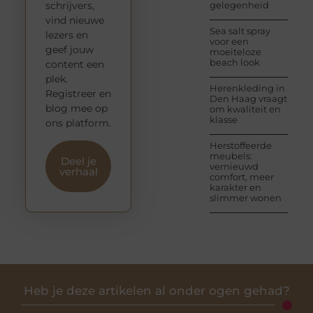
schrijvers,
gelegenheid
vind nieuwe
Sea salt spray
lezers en
voor een
geef jouw
moeiteloze
beach look
content een
plek.
Herenkleding in
Registreer en
Den Haag vraagt
blog mee op
om kwaliteit en
klasse
ons platform.
Herstoffeerde
meubels:
Deel je
vernieuwd
verhaal
comfort, meer
karakter en
slimmer wonen
Heb je deze artikelen al onder ogen gehad?