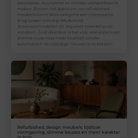
bereikbaar, duurzamer en minder voorspelbaar te
maken. Binnen het spectrum van refurbished
meubels vormt deze categorie een interessante
brug tussen volledig refurbished,
showroommodellen en reguliere tweedehands
vondsten. Juist daardoor is het voor veel kopers een
slimme route naar meer kwaliteit zonder
automatisch de volledige nieuwprijs te betalen.
Refurbished design meubels: tijdloze
vormgeving, slimme keuzes en meer karakter
in huis