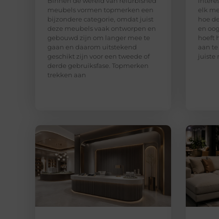
Binnen de wereld van refurbished
intere
meubels vormen topmerken een
elk me
bijzondere categorie, omdat juist
hoe de
deze meubels vaak ontworpen en
en oog
gebouwd zijn om langer mee te
hoeft 
gaan en daarom uitstekend
aan te
geschikt zijn voor een tweede of
juiste
derde gebruiksfase. Topmerken
trekken aan