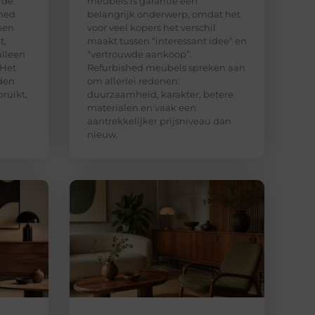
 de
meubels is garantie een
shed
belangrijk onderwerp, omdat het
nen
voor veel kopers het verschil
t,
maakt tussen “interessant idee” en
alleen
“vertrouwde aankoop”.
 Het
Refurbished meubels spreken aan
den
om allerlei redenen:
ruikt,
duurzaamheid, karakter, betere
materialen en vaak een
aantrekkelijker prijsniveau dan
nieuw.