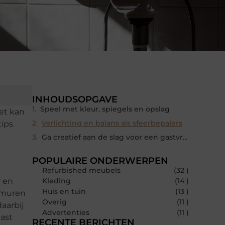
INHOUDSOPGAVE
Speel met kleur, spiegels en opslag
let kan
Verlichting en balans als sfeerbepalers
tips
Ga creatief aan de slag voor een gastvrij toilet
POPULAIRE ONDERWERPEN
Refurbished meubels
(32 )
r en
Kleding
(14 )
Huis en tuin
(13 )
e muren
Overig
(11 )
daarbij
Advertenties
(11 )
aast
RECENTE BERICHTEN