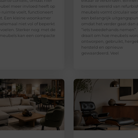
ssante context, omdat hier
elkaar te verbinden. Binnen
ubel meer invloed heeft op
bredere wereld van refurbi
 ruimte voelt, functioneert
meubels vormt circulair wo
t. Een kleine woonkamer
een belangrijk uitgangspun
helemaal niet vol of beperkt
omdat het verder gaat dan 
 voelen. Sterker nog: met de
“iets tweedehands nemen”.
 meubels kan een compacte
draait om hoe meubels wor
ontworpen, gebruikt, hergeb
hersteld en opnieuw
gewaardeerd. Veel