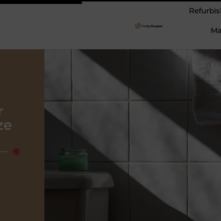
Refurbis
Ma
r
ze