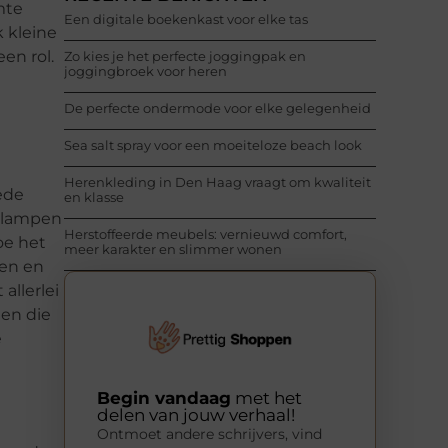
mte
Een digitale boekenkast voor elke tas
k kleine
en rol.
Zo kies je het perfecte joggingpak en
joggingbroek voor heren
De perfecte ondermode voor elke gelegenheid
Sea salt spray voor een moeiteloze beach look
Herenkleding in Den Haag vraagt om kwaliteit
oede
en klasse
ndlampen
Herstoffeerde meubels: vernieuwd comfort,
oe het
meer karakter en slimmer wonen
ren en
allerlei
ten die
e
Begin vandaag
met het
delen van jouw verhaal!
Ontmoet andere schrijvers, vind