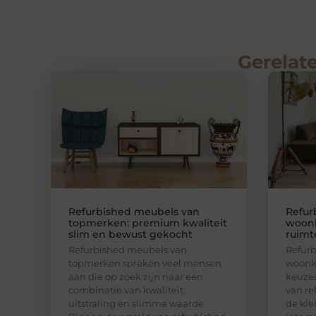
Gerelate
Refurbished meubels van
Refur
topmerken: premium kwaliteit
woonk
slim en bewust gekocht
ruimte
Refurbished meubels van
Refurb
topmerken spreken veel mensen
woonk
aan die op zoek zijn naar een
keuzes
combinatie van kwaliteit,
van re
uitstraling en slimme waarde.
de kl