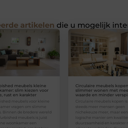
erde artikelen
die u mogelijk int
bished meubels kleine
Circulaire meubels kopen
amer: slim kiezen voor
slimmer wonen met mee
, rust en karakter
waarde en minder verspi
ished meubels voor kleine
Circulaire meubels kopen is
amer vragen om slimme
steeds meer mensen geen
. Binnen de bredere wereld
nichekeuze meer, maar een
furbished meubels is juist
logische manier om kwalitei
eine woonkamer een
duurzaamheid en karakter 