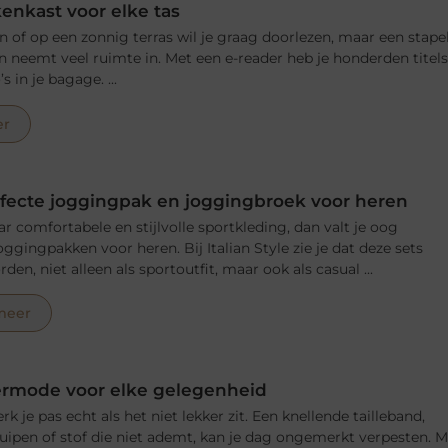
enkast voor elke tas
in of op een zonnig terras wil je graag doorlezen, maar een stape
n neemt veel ruimte in. Met een e-reader heb je honderden titel
’s in je bagage. ...
er
erfecte joggingpak en joggingbroek voor heren
ar comfortabele en stijlvolle sportkleding, dan valt je oog
oggingpakken voor heren. Bij Italian Style zie je dat deze sets
en, niet alleen als sportoutfit, maar ook als casual ...
meer
ermode voor elke gelegenheid
e pas echt als het niet lekker zit. Een knellende tailleband,
uipen of stof die niet ademt, kan je dag ongemerkt verpesten. 