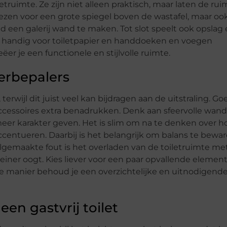
truimte. Ze zijn niet alleen praktisch, maar laten de rui
 kiezen voor een grote spiegel boven de wastafel, maar oo
 een galerij wand te maken. Tot slot speelt ook opslag e
n handig voor toiletpapier en handdoeken en voegen
ëer je een functionele en stijlvolle ruimte.
eerbepalers
terwijl dit juist veel kan bijdragen aan de uitstraling. G
 accessoires extra benadrukken. Denk aan sfeervolle wa
eer karakter geven. Het is slim om na te denken over h
 accentueren. Daarbij is het belangrijk om balans te bewa
lgemaakte fout is het overladen van de toiletruimte met 
einer oogt. Kies liever voor een paar opvallende elemen
p die manier behoud je een overzichtelijke en uitnodigend
een gastvrij toilet