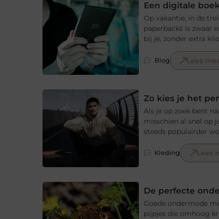
Een digitale boek
Op vakantie, in de tre
paperbacks is zwaar e
bij je, zonder extra kilo
Lees me
Blog
Zo kies je het p
Als je op zoek bent na
misschien al snel op j
steeds populairder word
Lees 
Kleding
De perfecte ond
Goede ondermode merk j
pijpjes die omhoog kr